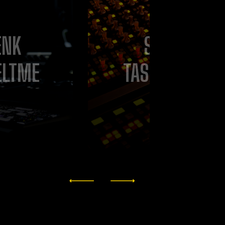
ENK
SES
ELTME
TASARIMI