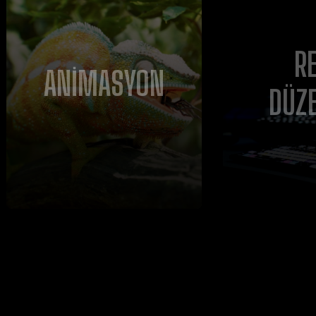
R
ANIMASYON
DÜZ