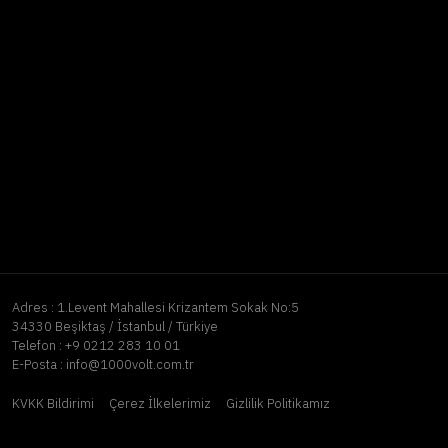
Adres :
1.Levent Mahallesi Krizantem Sokak No:5
34330 Beşiktaş / İstanbul / Türkiye
Telefon :
+9 0212 283 10 01
E-Posta :
info@1000volt.com.tr
KVKK Bildirimi
Çerez İlkelerimiz
Gizlilik Politikamız