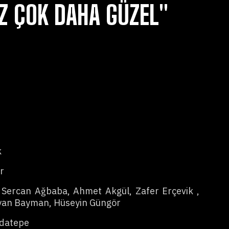
Z ÇOK DAHA GÜZEL"
k
r
 Sercan Ağbaba, Ahmet Akgül, Zafer Erçevik ,
oyan Bayman, Hüseyin Güngör
Adatepe