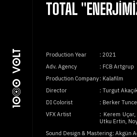
TOTAL "ENERJIMI
Production Year
: 2021
Adv. Agency
: FCB Artgrup
Production Company
: Kalafilm
Director
: Turgut Akaçı
DI Colorist
: Berker Tunce
VFX Artist
: Kerem Uçar,
Utku Ertin, N
Sound Design & Mastering
: Akgün 