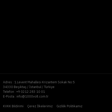
Adres :
1.Levent Mahallesi Krizantem Sokak No:5
34330 Beşiktaş / İstanbul / Türkiye
Telefon :
+9 0212 283 10 01
E-Posta :
info@1000volt.com.tr
KVKK Bildirimi
Çerez İlkelerimiz
Gizlilik Politikamız