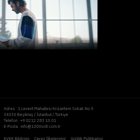
Adres :
1.Levent Mahallesi Krizantem Sokak No:5
34330 Beşiktaş / İstanbul / Türkiye
Telefon :
+9 0212 283 10 01
E-Posta :
info@1000volt.com.tr
KVKK Bildirimi
Çerez İlkelerimiz
Gizlilik Politikamız